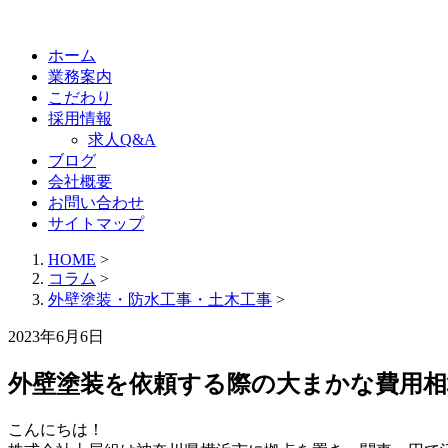
ホーム
業務案内
こだわり
採用情報
求人Q&A
ブログ
会社概要
お問い合わせ
サイトマップ
HOME
>
コラム
>
外壁塗装・防水工事・土木工事
>
2023年6月6日
外壁塗装を依頼する際の大まかな費用相
こんにちは！