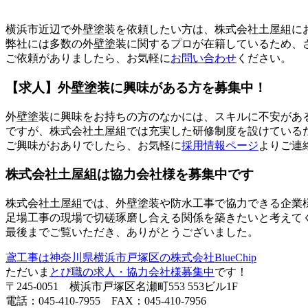
横浜市近辺で外壁塗装を依頼したい方は、株式会社土屋組に
弊社には多数の外壁塗装に関するプロが在籍しているため、
ご依頼がありましたら、お気軽に
お問い合わせ
ください。
【求人】外壁塗装に興味がある方を募集中！
外壁塗装に興味をお持ちの方のなかには、スキルに不安があ
ですが、株式会社土屋組では充実した研修制度を設けている
ご興味がおありでしたら、お気軽に
採用情報ページ
よりご連
株式会社土屋組は協力会社様を募集中です
株式会社土屋組では、外壁塗装や防水工事で協力できる企業
足場工事の現場で切磋琢磨し合える関係を築きたいと考えて
最後までご覧いただき、ありがとうございました。
鳶工事は神奈川県横浜市戸塚区の株式会社BlueChip
ただいま
とび職の求人・協力会社様募集中
です！
〒245-0051 横浜市戸塚区名瀬町553 553ビル1F
電話：045-410-7955 FAX：045-410-7956