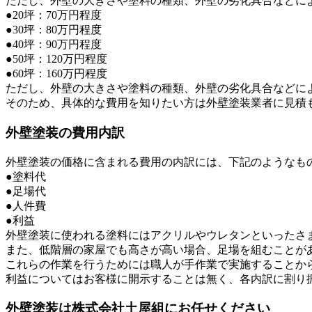
ただし、外壁の大きさや塗料の種類、外壁の劣化具合などに
●20坪：70万円程度
●30坪：80万円程度
●40坪：90万円程度
●50坪：120万円程度
●60坪：160万円程度
ただし、外壁の大きさや塗料の種類、外壁の劣化具合などに
そのため、具体的な費用を知りたい方は外壁塗装業者に見積
外壁塗装の費用内訳
外壁塗装の価格に含まれる費用の内訳には、下記のようなも
●塗料代
●足場代
●人件費
●利益
外壁塗装に使われる塗料にはアクリルやウレタンといったさ
また、低階層の家屋でも高さが高い場合、足場を組むことが
これらの作業を行うためには職人が手作業で実施することか
利益についてはお客様に開示することは無く、各内訳に割り
外壁塗装は株式会社土屋組にお任せください